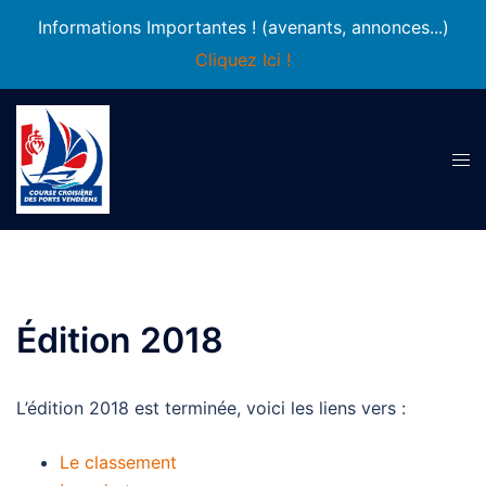
Informations Importantes ! (avenants, annonces...)
Cliquez Ici !
Aller
au
contenu
Ouvr
le
men
Édition 2018
L’édition 2018 est terminée, voici les liens vers :
Le classement